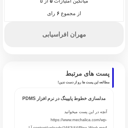
میانگین امتیازات
۵
از ۵
از مجموع
۶
رای
مهران افراسیابی
پست های مرتبط
مطالعه این پست ها رو از دست ندین!
مدلسازی خطوط پایپینگ در نرم افزار PDMS
آنچه در این پست میخوانید
https://www.mechalica.com/wp-
content/uploads/1663/44/Pipe-Work.mp4 آیا